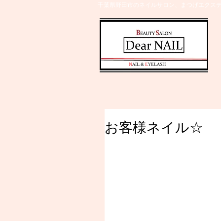
千葉県野田市のネイルサロン、まつげエクステ
​N
AIL &
E
YELASH
お客様ネイル☆