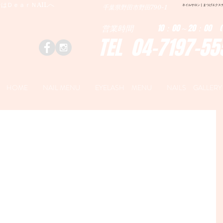
はＤｅａｒＮAILへ
ネイルサロン | まつげエクステ|ネ
千葉県野田市野田790-1
営業時間 10：00～20：00 (
TEL 04-7197-55
HOME
NAIL MENU
EYELASH MENU
NAILS GALLERY