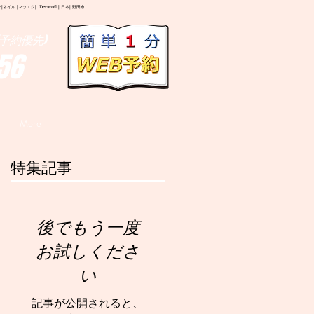
イル |マツエク| Deranail | 日本| 野田市
予約優先)
56
More
特集記事
後でもう一度
お試しくださ
い
記事が公開されると、