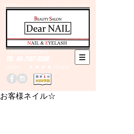
千葉県野田市のネイルサロン、まつげエクステはＤｅａｒＮAILへ
​N
AIL &
E
YELASH
千葉県野田市野田790-1
TEL
04-7197-5556
営業時間 10：00～20：00 (予約優先)
お客様ネイル☆