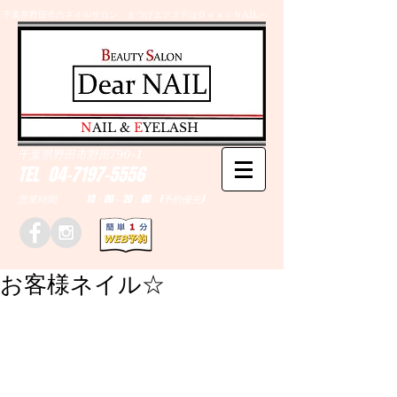
千葉県野田市のネイルサロン、まつげエクステはＤｅａｒＮAILへ
​N
AIL &
E
YELASH
千葉県野田市野田790-1
TEL
04-7197-5556
営業時間 10：00～20：00 (予約優先)
お客様ネイル☆