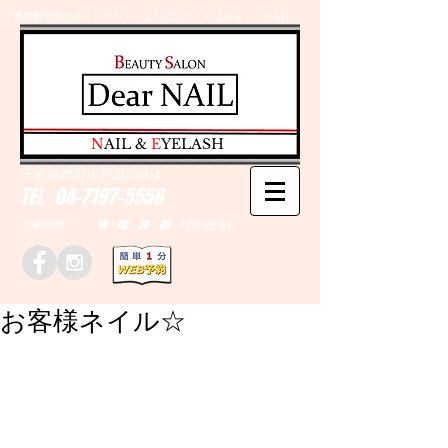
千葉県野田市のネイルサロン、まつげエクステはＤｅａｒＮAILへ
​N
AIL &
E
YELASH
千葉県野田市野田790-1
TEL
04-7197-5556
営業時間 10：00～20：00 (予約優先)
お客様ネイル☆