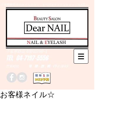
千葉県野田市のネイルサロン、まつげエクステはＤｅａｒＮAILへ
​N
AIL &
E
YELASH
千葉県野田市野田790-1
TEL
04-7197-5556
営業時間 10：00～20：00 (予約優先)
お客様ネイル☆