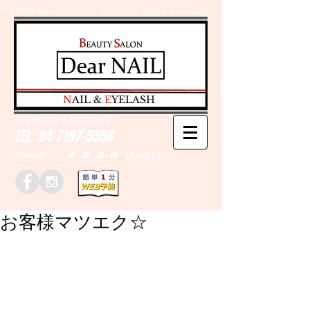
千葉県野田市のネイルサロン、まつげエクステはＤｅａｒＮAILへ
​N
AIL &
E
YELASH
千葉県野田市野田790-1
TEL
04-7197-5556
営業時間 10：00～20：00 (予約優先)
お客様マツエク☆