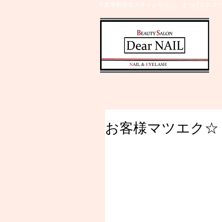
千葉県野田市のネイルサロン、まつげエクステ
​N
AIL &
E
YELASH
お客様マツエク☆