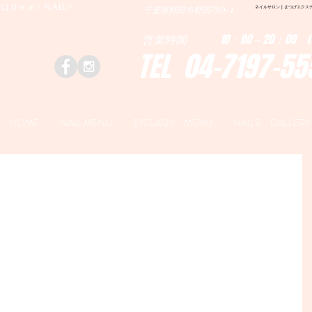
はＤｅａｒＮAILへ
ネイルサロン | まつげエクステ|ネ
千葉県野田市野田790-1
営業時間 10：00～20：00 (
TEL 04-7197-55
HOME
NAIL MENU
EYELASH MENU
NAILS GALLERY