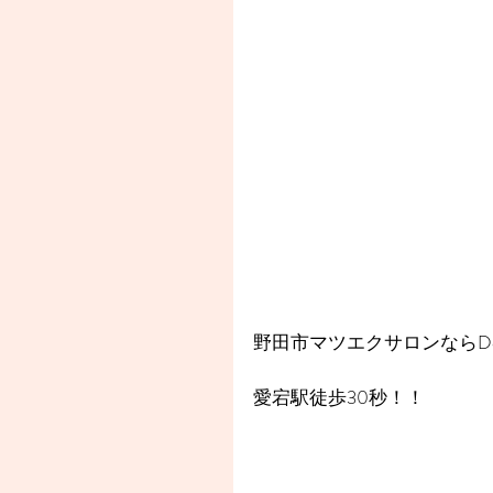
野田市マツエクサロンならDea
愛宕駅徒歩30秒！！