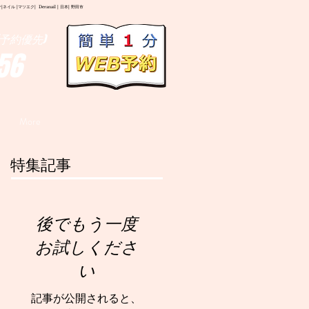
イル |マツエク| Deranail | 日本| 野田市
予約優先)
56
More
特集記事
後でもう一度
お試しくださ
い
記事が公開されると、