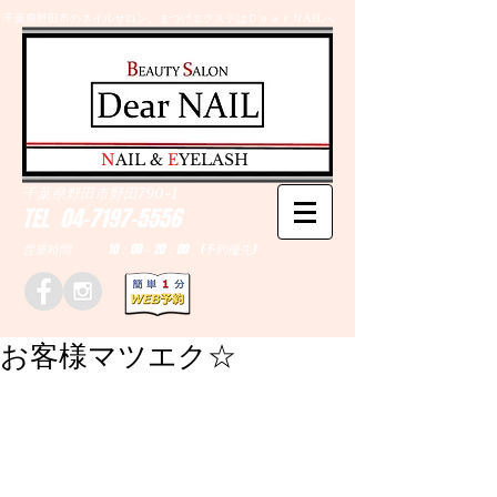
千葉県野田市のネイルサロン、まつげエクステはＤｅａｒＮAILへ
​N
AIL &
E
YELASH
千葉県野田市野田790-1
TEL
04-7197-5556
営業時間 10：00～20：00 (予約優先)
お客様マツエク☆