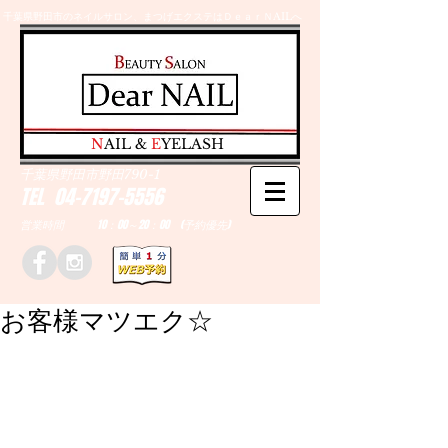
千葉県野田市のネイルサロン、まつげエクステはＤｅａｒＮAILへ
​N
AIL &
E
YELASH
千葉県野田市野田790-1
TEL
04-7197-5556
営業時間 10：00～20：00 (予約優先)
お客様マツエク☆