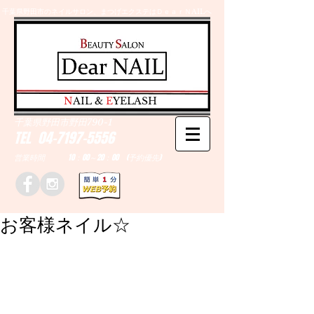
千葉県野田市のネイルサロン、まつげエクステはＤｅａｒＮAILへ
​N
AIL &
E
YELASH
千葉県野田市野田790-1
TEL
04-7197-5556
営業時間 10：00～20：00 (予約優先)
お客様ネイル☆