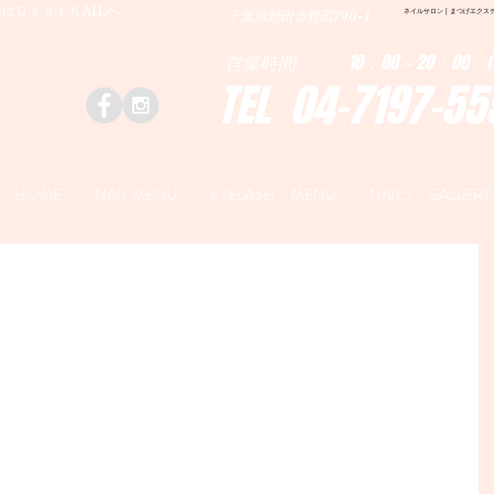
はＤｅａｒＮAILへ
ネイルサロン | まつげエクステ|ネ
千葉県野田市野田790-1
営業時間 10：00～20：00 (
TEL 04-7197-55
HOME
NAIL MENU
EYELASH MENU
NAILS GALLERY