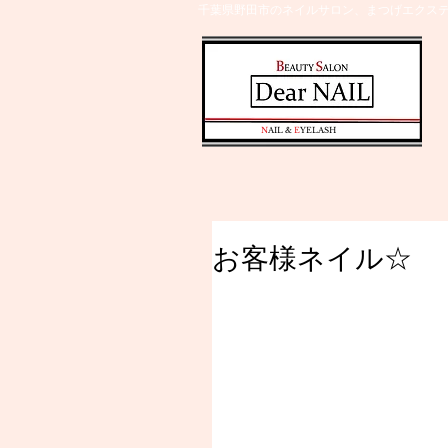
千葉県野田市のネイルサロン、まつげエクステ
​N
AIL &
E
YELASH
お客様ネイル☆