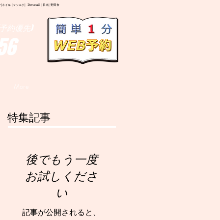
イル |マツエク| Deranail | 日本| 野田市
予約優先)
56
More
特集記事
後でもう一度
お試しくださ
い
記事が公開されると、