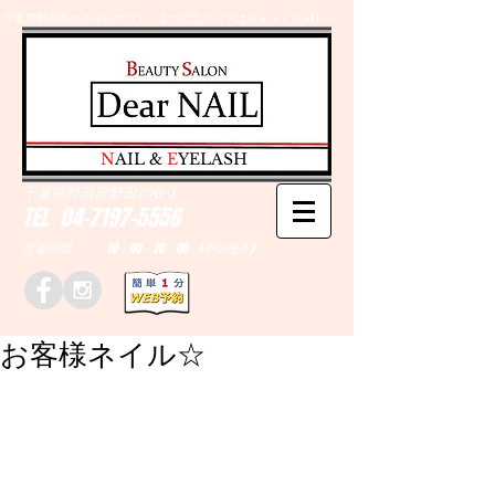
千葉県野田市のネイルサロン、まつげエクステはＤｅａｒＮAILへ
​N
AIL &
E
YELASH
千葉県野田市野田790-1
TEL
04-7197-5556
営業時間 10：00～20：00 (予約優先)
お客様ネイル☆