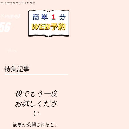
イル |マツエク| Deranail | 日本| 野田市
予約優先)
56
More
特集記事
後でもう一度
お試しくださ
い
記事が公開されると、