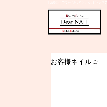
千葉県野田市のネイルサロン、まつげエクステ
​N
AIL &
E
YELASH
お客様ネイル☆