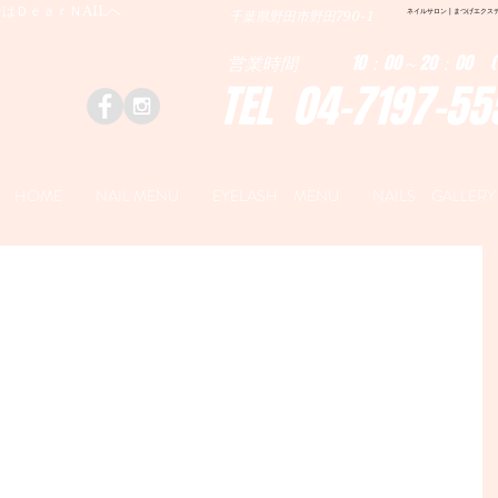
はＤｅａｒＮAILへ
ネイルサロン | まつげエクステ|ネ
千葉県野田市野田790-1
営業時間 10：00～20：00 (
TEL 04-7197-55
HOME
NAIL MENU
EYELASH MENU
NAILS GALLERY