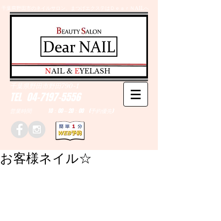
千葉県野田市のネイルサロン、まつげエクステはＤｅａｒＮAILへ
​N
AIL &
E
YELASH
千葉県野田市野田790-1
TEL
04-7197-5556
営業時間 10：00～20：00 (予約優先)
お客様ネイル☆