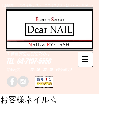
千葉県野田市のネイルサロン、まつげエクステはＤｅａｒＮAILへ
​N
AIL &
E
YELASH
千葉県野田市野田790-1
TEL
04-7197-5556
営業時間 10：00～20：00 (予約優先)
お客様ネイル☆