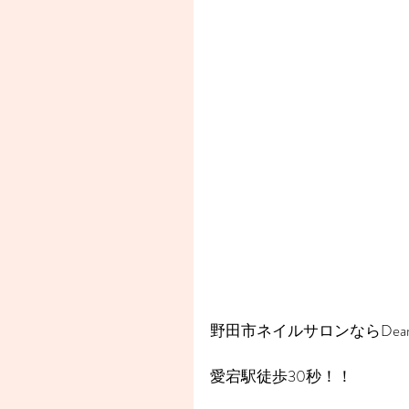
野田市ネイルサロンならDear
愛宕駅徒歩30秒！！