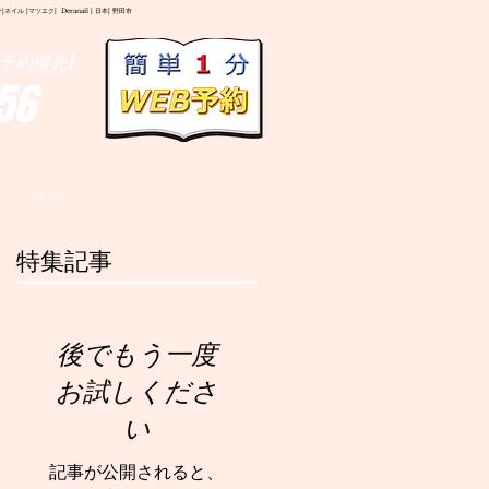
イル |マツエク| Deranail | 日本| 野田市
予約優先)
56
More
特集記事
後でもう一度
お試しくださ
い
記事が公開されると、