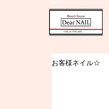
千葉県野田市のネイルサロン、まつげエクステ
​N
AIL &
E
YELASH
お客様ネイル☆