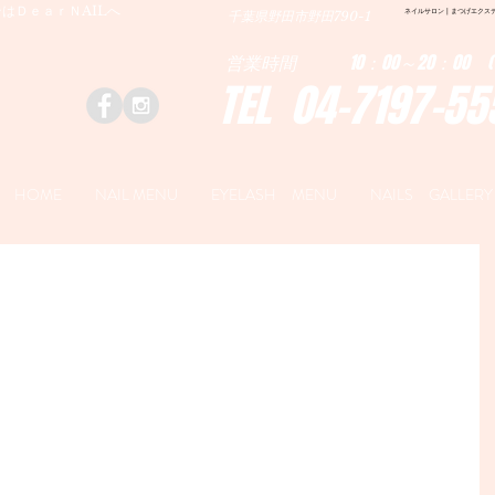
はＤｅａｒＮAILへ
ネイルサロン | まつげエクステ|ネ
千葉県野田市野田790-1
営業時間 10：00～20：00 (
TEL 04-7197-55
HOME
NAIL MENU
EYELASH MENU
NAILS GALLERY