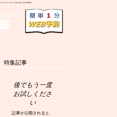
イル |マツエク| Deranail | 日本| 野田市
予約優先)
56
More
特集記事
後でもう一度
お試しくださ
い
記事が公開されると、