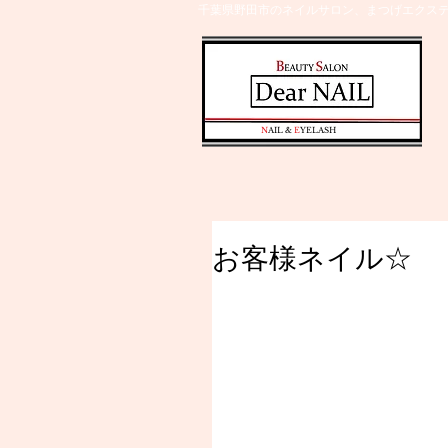
千葉県野田市のネイルサロン、まつげエクステ
​N
AIL &
E
YELASH
お客様ネイル☆