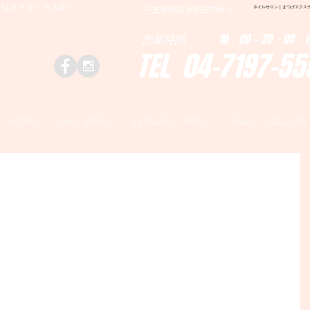
はＤｅａｒＮAILへ
ネイルサロン | まつげエクステ|ネ
千葉県野田市野田790-1
営業時間 10：00～20：00 (
TEL 04-7197-55
HOME
NAIL MENU
EYELASH MENU
NAILS GALLERY