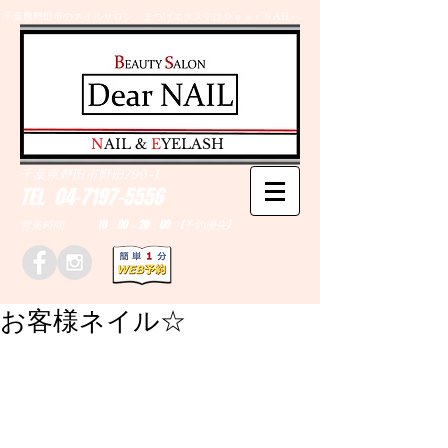
千葉県野田市のネイルサロン、まつげエクステはＤｅａｒＮAILへ
​N
AIL &
E
YELASH
千葉県野田市野田790-1
TEL
04-7197-5556
営業時間 10：00～20：00 (予約優先)
お客様ネイル☆