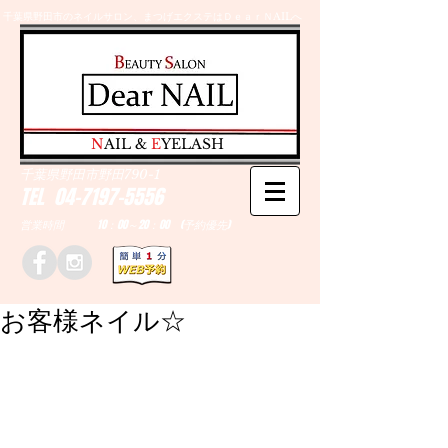
千葉県野田市のネイルサロン、まつげエクステはＤｅａｒＮAILへ
​N
AIL &
E
YELASH
千葉県野田市野田790-1
TEL
04-7197-5556
営業時間 10：00～20：00 (予約優先)
お客様ネイル☆