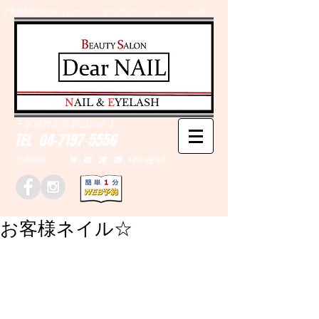
千葉県野田市のネイルサロン、まつげエクステはＤｅａｒＮAILへ
​N
AIL &
E
YELASH
千葉県野田市野田790-1
TEL
04-7197-5556
営業時間 10：00～20：00 (予約優先)
お客様ネイル☆