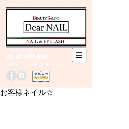
千葉県野田市のネイルサロン、まつげエクステはＤｅａｒＮAILへ
​N
AIL &
E
YELASH
千葉県野田市野田790-1
TEL
04-7197-5556
営業時間 10：00～20：00 (予約優先)
お客様ネイル☆