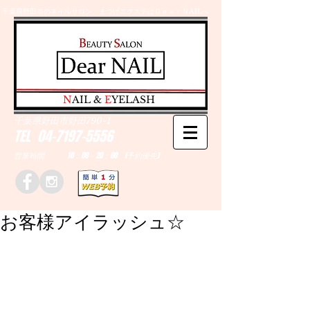
千葉県野田市のネイルサロン、まつげエクステはＤｅａｒＮAILへ
​N
AIL &
E
YELASH
千葉県野田市野田790-1
TEL
04-7197-5556
営業時間 10：00～20：00 (予約優先)
お客様アイラッシュ☆