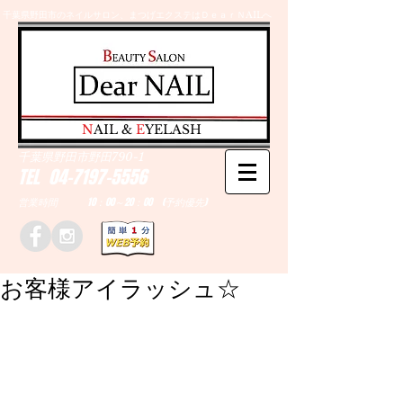
千葉県野田市のネイルサロン、まつげエクステはＤｅａｒＮAILへ
​N
AIL &
E
YELASH
千葉県野田市野田790-1
TEL
04-7197-5556
営業時間 10：00～20：00 (予約優先)
お客様アイラッシュ☆