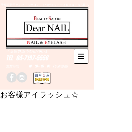
千葉県野田市のネイルサロン、まつげエクステはＤｅａｒＮAILへ
​N
AIL &
E
YELASH
千葉県野田市野田790-1
TEL
04-7197-5556
営業時間 10：00～20：00 (予約優先)
お客様アイラッシュ☆