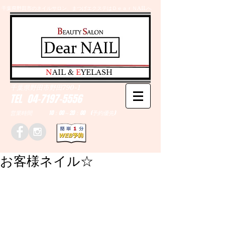
千葉県野田市のネイルサロン、まつげエクステはＤｅａｒＮAILへ
​N
AIL &
E
YELASH
千葉県野田市野田790-1
TEL
04-7197-5556
営業時間 10：00～20：00 (予約優先)
お客様ネイル☆