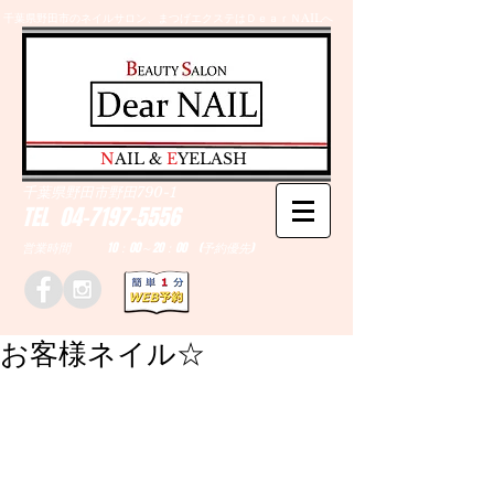
千葉県野田市のネイルサロン、まつげエクステはＤｅａｒＮAILへ
​N
AIL &
E
YELASH
千葉県野田市野田790-1
TEL
04-7197-5556
営業時間 10：00～20：00 (予約優先)
お客様ネイル☆