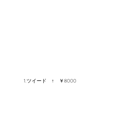
1.ツイード　↑　￥8000