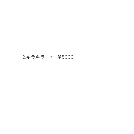
2.キラキラ　↑　￥5000