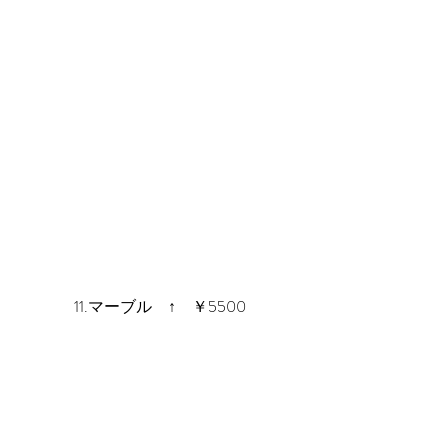
11.マーブル　↑　￥5500