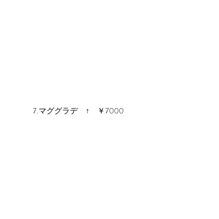
7.マググラデ　↑　￥7000