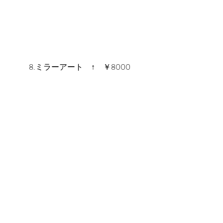
8.ミラーアート　↑　￥8000