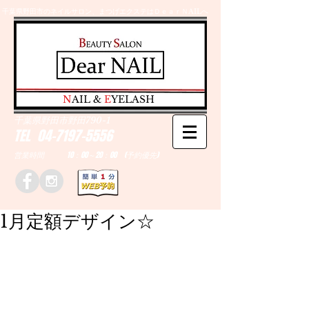
千葉県野田市のネイルサロン、まつげエクステはＤｅａｒＮAILへ
​N
AIL &
E
YELASH
千葉県野田市野田790-1
TEL
04-7197-5556
営業時間 10：00～20：00 (予約優先)
1月定額デザイン☆