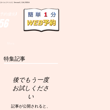
イル |マツエク| Deranail | 日本| 野田市
予約優先)
56
More
特集記事
後でもう一度
お試しくださ
い
記事が公開されると、