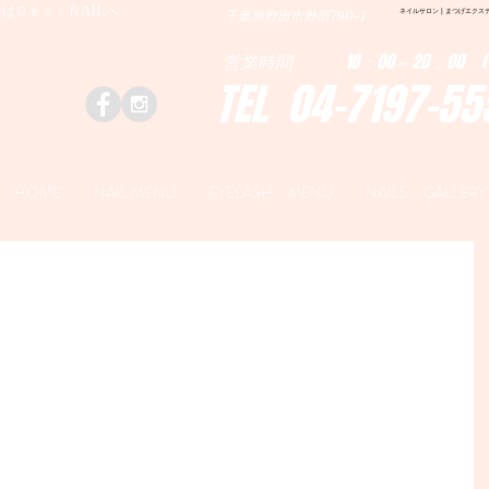
はＤｅａｒＮAILへ
ネイルサロン | まつげエクステ|ネ
千葉県野田市野田790-1
営業時間 10：00～20：00 (
TEL 04-7197-55
HOME
NAIL MENU
EYELASH MENU
NAILS GALLERY