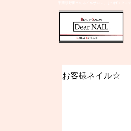
千葉県野田市のネイルサロン、まつげエクステ
​N
AIL &
E
YELASH
お客様ネイル☆