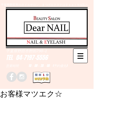
千葉県野田市のネイルサロン、まつげエクステはＤｅａｒＮAILへ
​N
AIL &
E
YELASH
千葉県野田市野田790-1
TEL
04-7197-5556
営業時間 10：00～20：00 (予約優先)
お客様マツエク☆