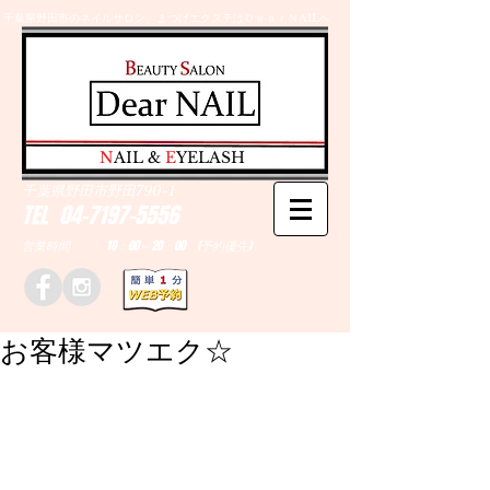
千葉県野田市のネイルサロン、まつげエクステはＤｅａｒＮAILへ
​N
AIL &
E
YELASH
千葉県野田市野田790-1
TEL
04-7197-5556
営業時間 10：00～20：00 (予約優先)
お客様マツエク☆