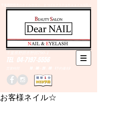
千葉県野田市のネイルサロン、まつげエクステはＤｅａｒＮAILへ
​N
AIL &
E
YELASH
千葉県野田市野田790-1
TEL
04-7197-5556
営業時間 10：00～20：00 (予約優先)
お客様ネイル☆