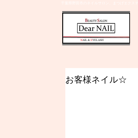
千葉県野田市のネイルサロン、まつげエクステ
​N
AIL &
E
YELASH
お客様ネイル☆