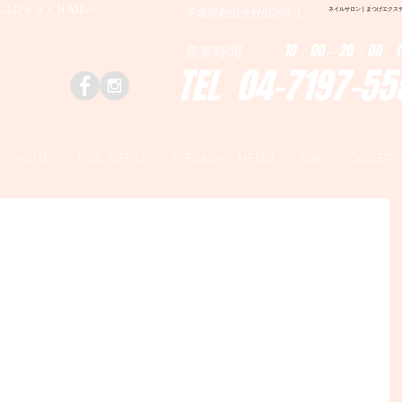
はＤｅａｒＮAILへ
ネイルサロン | まつげエクステ|ネ
千葉県野田市野田790-1
営業時間 10：00～20：00 (
TEL 04-7197-55
HOME
NAIL MENU
EYELASH MENU
NAILS GALLERY