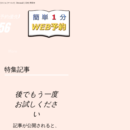
イル |マツエク| Deranail | 日本| 野田市
予約優先)
56
More
特集記事
後でもう一度
お試しくださ
い
記事が公開されると、