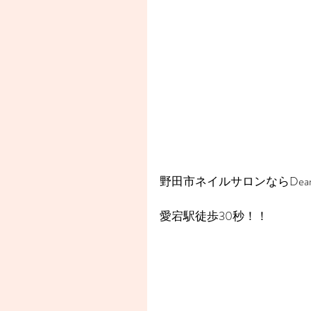
野田市ネイルサロンならDear
愛宕駅徒歩30秒！！