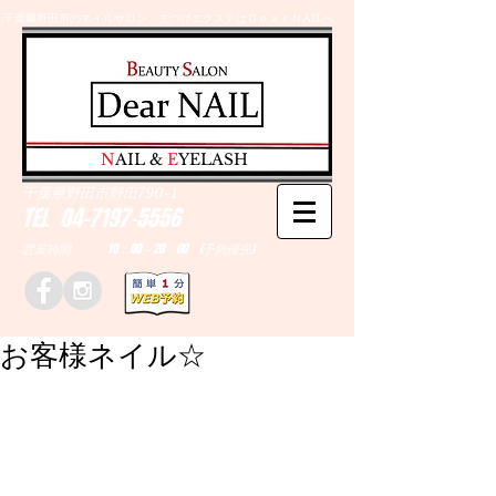
千葉県野田市のネイルサロン、まつげエクステはＤｅａｒＮAILへ
​N
AIL &
E
YELASH
千葉県野田市野田790-1
TEL
04-7197-5556
営業時間 10：00～20：00 (予約優先)
お客様ネイル☆