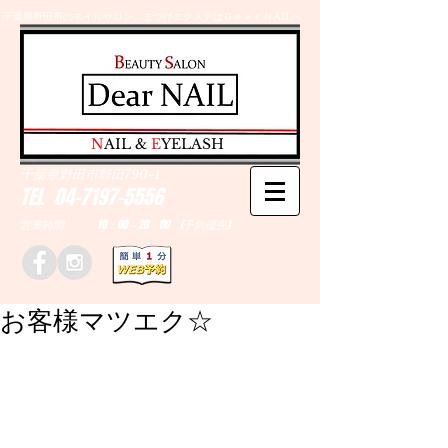
千葉県野田市のネイルサロン、まつげエクステはＤｅａｒＮAILへ
​N
AIL &
E
YELASH
千葉県野田市野田790-1
TEL
04-7197-5556
営業時間 10：00～20：00 (予約優先)
お客様マツエク☆