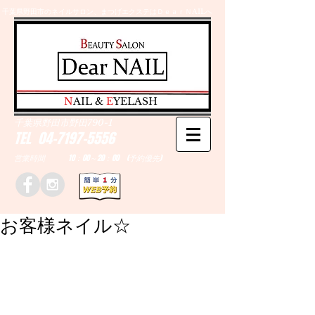
千葉県野田市のネイルサロン、まつげエクステはＤｅａｒＮAILへ
​N
AIL &
E
YELASH
千葉県野田市野田790-1
TEL
04-7197-5556
営業時間 10：00～20：00 (予約優先)
お客様ネイル☆