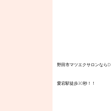
野田市マツエクサロンならDea
愛宕駅徒歩30秒！！