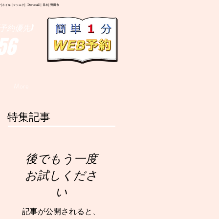
イル |マツエク| Deranail | 日本| 野田市
予約優先)
56
More
特集記事
後でもう一度
お試しくださ
い
記事が公開されると、