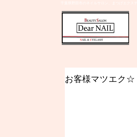
千葉県野田市のネイルサロン、まつげエクステ
​N
AIL &
E
YELASH
お客様マツエク☆