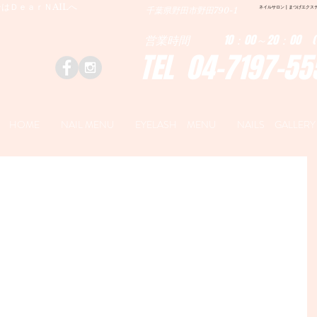
はＤｅａｒＮAILへ
ネイルサロン | まつげエクステ|ネ
千葉県野田市野田790-1
営業時間 10：00～20：00 (
TEL 04-7197-55
HOME
NAIL MENU
EYELASH MENU
NAILS GALLERY