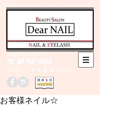
千葉県野田市のネイルサロン、まつげエクステはＤｅａｒＮAILへ
​N
AIL &
E
YELASH
千葉県野田市野田790-1
TEL
04-7197-5556
営業時間 10：00～20：00 (予約優先)
お客様ネイル☆