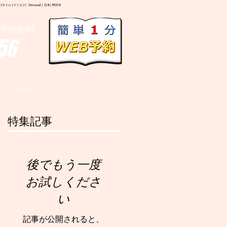
イル |マツエク| Deranail | 日本| 野田市
予約優先)
56
More
特集記事
後でもう一度
お試しくださ
い
記事が公開されると、