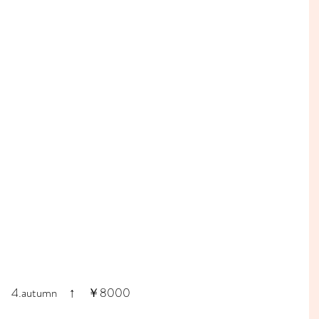
4.autumn　↑　￥8000