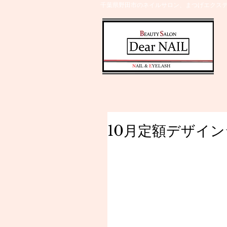
千葉県野田市のネイルサロン、まつげエクステ
​N
AIL &
E
YELASH
10月定額デザイン