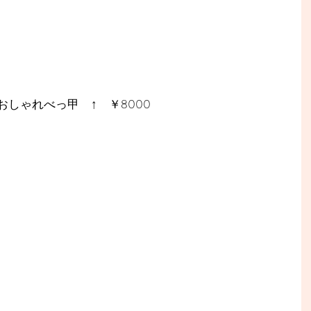
.おしゃれべっ甲　↑　￥8000