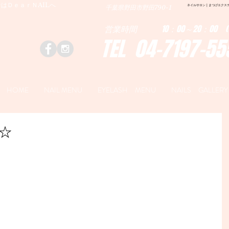
はＤｅａｒＮAILへ
ネイルサロン | まつげエクステ|ネ
千葉県野田市野田790-1
営業時間 10：00～20：00 (
TEL 04-7197-55
HOME
NAIL MENU
EYELASH MENU
NAILS GALLERY
☆