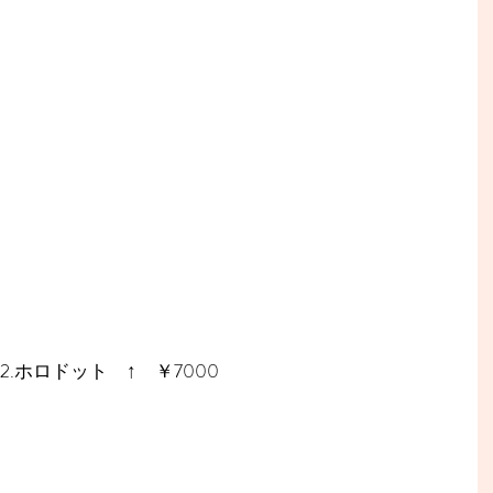
2.ホロドット　↑　￥7000