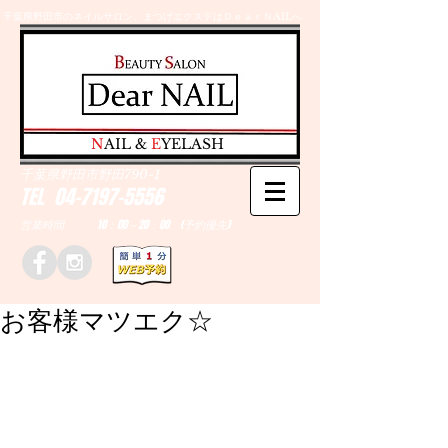
千葉県野田市のネイルサロン、まつげエクステはＤｅａｒＮAILへ
​N
AIL &
E
YELASH
千葉県野田市野田790-1
TEL
04-7197-5556
営業時間 10：00～20：00 (予約優先)
お客様マツエク☆