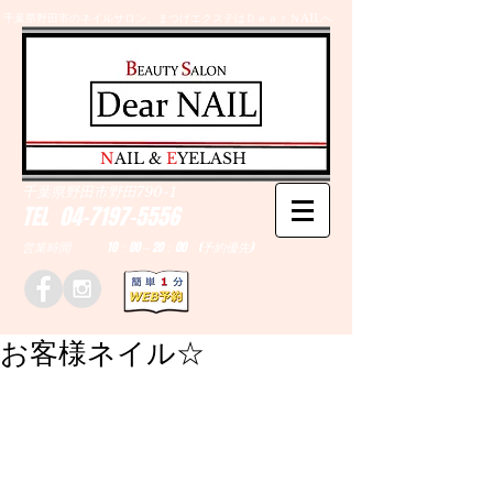
千葉県野田市のネイルサロン、まつげエクステはＤｅａｒＮAILへ
​N
AIL &
E
YELASH
千葉県野田市野田790-1
TEL
04-7197-5556
営業時間 10：00～20：00 (予約優先)
お客様ネイル☆