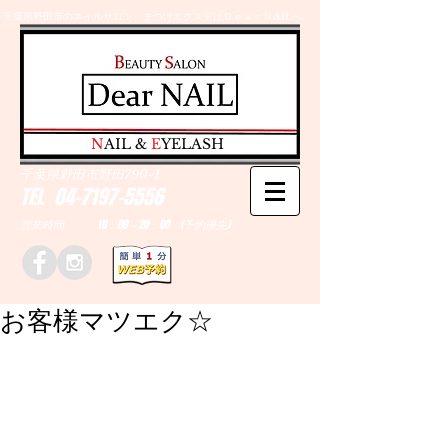
千葉県野田市のネイルサロン、まつげエクステはＤｅａｒＮAILへ
​N
AIL &
E
YELASH
千葉県野田市野田790-1
TEL
04-7197-5556
営業時間 10：00～20：00 (予約優先)
お客様マツエク☆