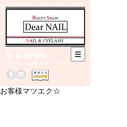
千葉県野田市のネイルサロン、まつげエクステはＤｅａｒＮAILへ
​N
AIL &
E
YELASH
千葉県野田市野田790-1
TEL
04-7197-5556
営業時間 10：00～20：00 (予約優先)
お客様マツエク☆