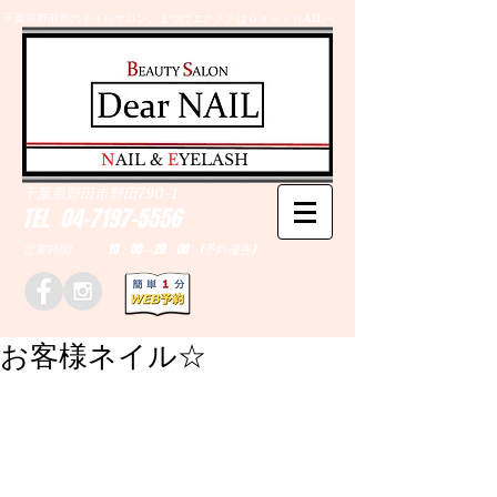
千葉県野田市のネイルサロン、まつげエクステはＤｅａｒＮAILへ
​N
AIL &
E
YELASH
千葉県野田市野田790-1
TEL
04-7197-5556
営業時間 10：00～20：00 (予約優先)
お客様ネイル☆