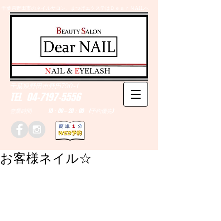
千葉県野田市のネイルサロン、まつげエクステはＤｅａｒＮAILへ
​N
AIL &
E
YELASH
千葉県野田市野田790-1
TEL
04-7197-5556
営業時間 10：00～20：00 (予約優先)
お客様ネイル☆