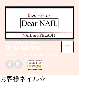
千葉県野田市のネイルサロン、まつげエクステはＤｅａｒＮAILへ
​N
AIL &
E
YELASH
千葉県野田市野田790-1
TEL
04-7197-5556
営業時間 10：00～20：00 (予約優先)
お客様ネイル☆