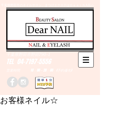
千葉県野田市のネイルサロン、まつげエクステはＤｅａｒＮAILへ
​N
AIL &
E
YELASH
千葉県野田市野田790-1
TEL
04-7197-5556
営業時間 10：00～20：00 (予約優先)
お客様ネイル☆