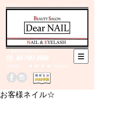
千葉県野田市のネイルサロン、まつげエクステはＤｅａｒＮAILへ
​N
AIL &
E
YELASH
千葉県野田市野田790-1
TEL
04-7197-5556
営業時間 10：00～20：00 (予約優先)
お客様ネイル☆