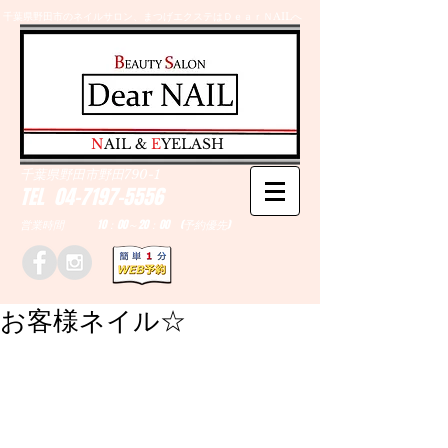
千葉県野田市のネイルサロン、まつげエクステはＤｅａｒＮAILへ
​N
AIL &
E
YELASH
千葉県野田市野田790-1
TEL
04-7197-5556
営業時間 10：00～20：00 (予約優先)
お客様ネイル☆