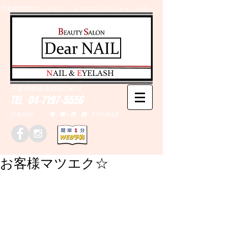
千葉県野田市のネイルサロン、まつげエクステはＤｅａｒＮAILへ
​N
AIL &
E
YELASH
千葉県野田市野田790-1
TEL
04-7197-5556
営業時間 10：00～20：00 (予約優先)
お客様マツエク☆