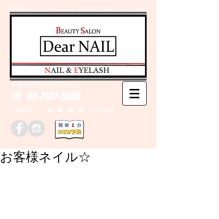
千葉県野田市のネイルサロン、まつげエクステはＤｅａｒＮAILへ
​N
AIL &
E
YELASH
千葉県野田市野田790-1
TEL
04-7197-5556
営業時間 10：00～20：00 (予約優先)
お客様ネイル☆